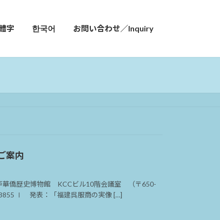
體字
한국어
お問い合わせ／Inquiry
ご案内
神戸華僑歴史博物館 KCCビル10階会議室 （〒650-
3855 Ⅰ 発表：「福建呉服商の実像 […]