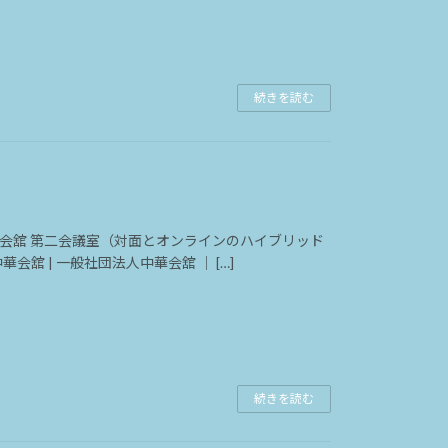
続きを読む
： 中華会舘 第二会議室（対面とオンラインのハイブリッド
華会舘 | 一般社団法人中華会舘 ｜ […]
続きを読む