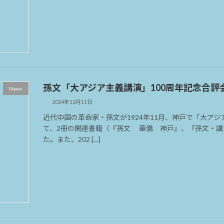
孫文「大アジア主義講演」100周年記念合評会
News
2024年12月11日
近代中国の革命家・孫文が1924年11月、神戸で「大ア
て、2冊の関連書籍（『孫文 華僑 神戸』、『孫文・講
た。また、202 […]