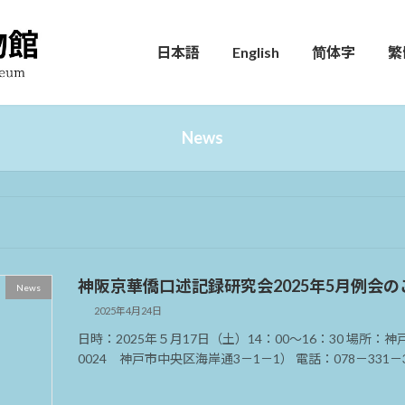
日本語
English
简体字
繁
News
神阪京華僑口述記録研究会2025年5月例会の
News
2025年4月24日
日時：2025年５月17日（土）14：00～16：30 場所：
0024 神戸市中央区海岸通3－1－1） 電話：078－331－