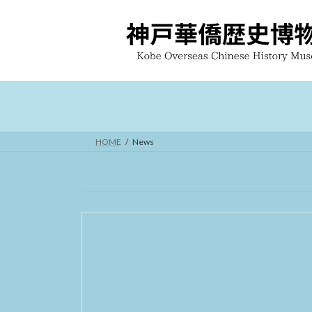
コ
ナ
ン
ビ
テ
ゲ
ン
ー
ツ
シ
へ
ョ
ス
ン
キ
に
ッ
移
HOME
News
プ
動