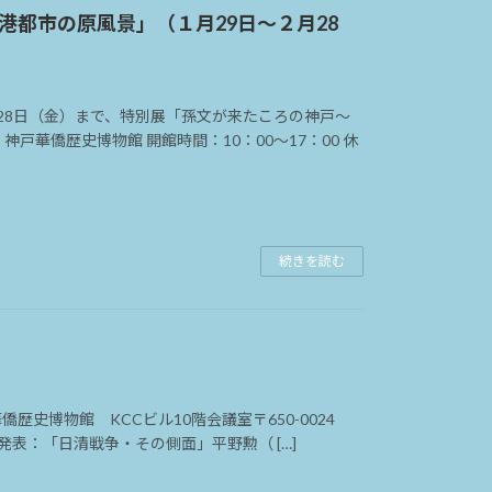
都市の原風景」（１月29日〜２月28
月28日（金）まで、特別展「孫文が来たころの神戸～
戸華僑歴史博物館 開館時間：10：00～17：00 休
続きを読む
華僑歴史博物館 KCCビル10階会議室〒650-0024
Ⅰ 発表：「日清戦争・その側面」平野勲（ […]