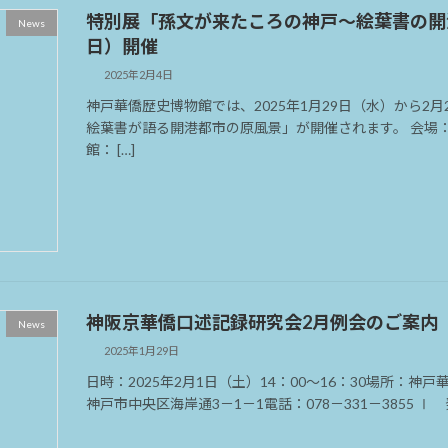
特別展「孫文が来たころの神戸〜絵葉書の開港
News
日）開催
2025年2月4日
神戸華僑歴史博物館では、2025年1月29日（水）から2
絵葉書が語る開港都市の原風景」が開催されます。 会場：神
館： […]
神阪京華僑口述記録研究会2月例会のご案内
News
2025年1月29日
日時：2025年2月1日（土）14：00～16：30場所：神戸
神戸市中央区海岸通3－1－1電話：078－331－3855 