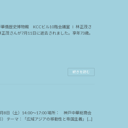
神戸華僑歴史博物館 KCCビル10階会議室 Ⅰ 林正茂さ
正茂さんが7月11日に逝去されました。享年73歳。
続きを読む
8日（土）14:00～17:00 場所： 神戸中華総商会
） テーマ：「広域アジアの移動性と帝国主義」 […]