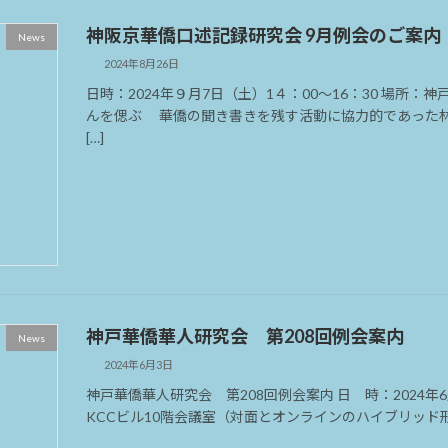
神阪京華僑口述記録研究会 9月例会のご案内
News
2024年8月26日
日時：2024年９月7日（土）1４：00～16：30 場所：
んを偲ぶ 華僑の聞き書きを残す活動に協力的であった林
[…]
神戸華僑華人研究会 第208回例会案内
News
2024年6月3日
神戸華僑華人研究会 第208回例会案内 日 時：2024年6月
KCCビル10階会議室（対面とオンラインのハイブリッド形